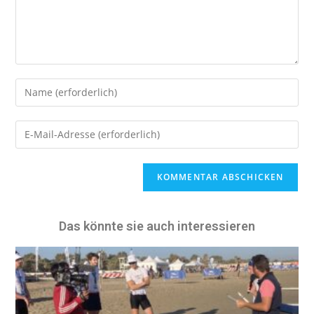
A
l
t
e
Das könnte sie auch interessieren
r
n
a
t
i