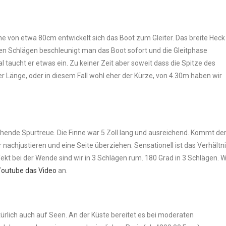
he von etwa 80cm entwickelt sich das Boot zum Gleiter. Das breite Heck
rzen Schlägen beschleunigt man das Boot sofort und die Gleitphase
l taucht er etwas ein. Zu keiner Zeit aber soweit dass die Spitze des
er Länge, oder in diesem Fall wohl eher der Kürze, von 4.30m haben wir
chende Spurtreue. Die Finne war 5 Zoll lang und ausreichend. Kommt de
 nachjustieren und eine Seite überziehen. Sensationell ist das Verhältn
t bei der Wende sind wir in 3 Schlägen rum. 180 Grad in 3 Schlägen. W
outube das Video
an.
atürlich auch auf Seen. An der Küste bereitet es bei moderaten