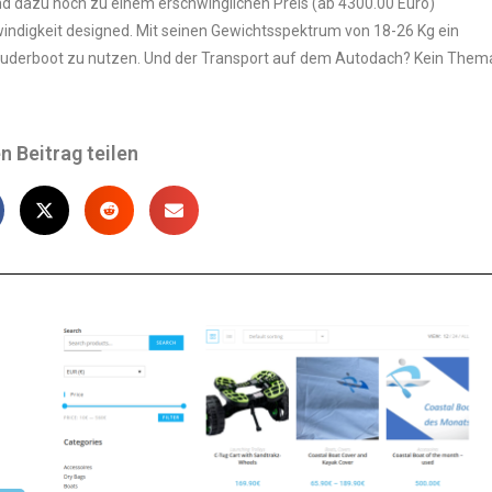
d dazu noch zu einem erschwinglichen Preis (ab 4300.00 Euro)
windigkeit designed. Mit seinen Gewichtsspektrum von 18-26 Kg ein
it Ruderboot zu nutzen. Und der Transport auf dem Autodach? Kein Them
n Beitrag teilen