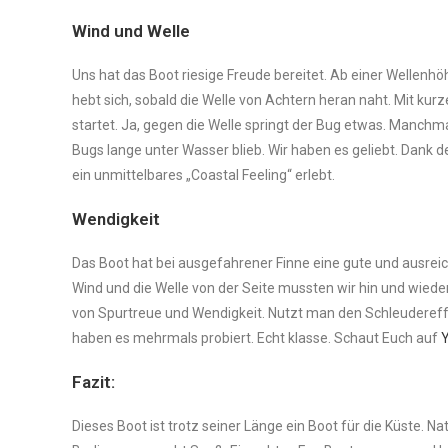
Wind und Welle
Uns hat das Boot riesige Freude bereitet. Ab einer Wellenhö
hebt sich, sobald die Welle von Achtern heran naht. Mit ku
startet. Ja, gegen die Welle springt der Bug etwas. Manchma
Bugs lange unter Wasser blieb. Wir haben es geliebt. Dank d
ein unmittelbares „Coastal Feeling“ erlebt.
Wendigkeit
Das Boot hat bei ausgefahrener Finne eine gute und ausrei
Wind und die Welle von der Seite mussten wir hin und wieder
von Spurtreue und Wendigkeit. Nutzt man den Schleudereffek
haben es mehrmals probiert. Echt klasse. Schaut Euch auf
Y
Fazit:
Dieses Boot ist trotz seiner Länge ein Boot für die Küste. N