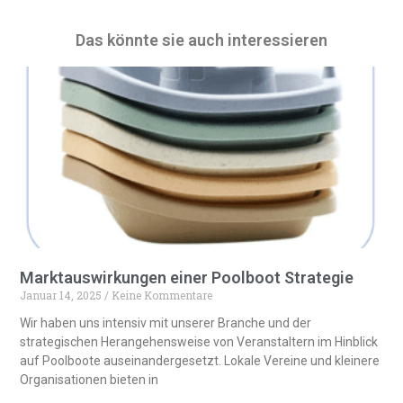
t
e
Das könnte sie auch interessieren
r
n
a
t
i
v
e
:
Marktauswirkungen einer Poolboot Strategie
Januar 14, 2025
Keine Kommentare
Wir haben uns intensiv mit unserer Branche und der
strategischen Herangehensweise von Veranstaltern im Hinblick
auf Poolboote auseinandergesetzt. Lokale Vereine und kleinere
Organisationen bieten in