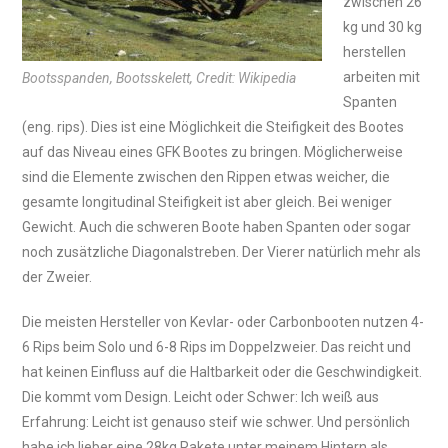
zwischen 26
kg und 30 kg
herstellen
arbeiten mit
Bootsspanden, Bootsskelett, Credit: Wikipedia
Spanten
(eng. rips). Dies ist eine Möglichkeit die Steifigkeit des Bootes
auf das Niveau eines GFK Bootes zu bringen. Möglicherweise
sind die Elemente zwischen den Rippen etwas weicher, die
gesamte longitudinal Steifigkeit ist aber gleich. Bei weniger
Gewicht. Auch die schweren Boote haben Spanten oder sogar
noch zusätzliche Diagonalstreben. Der Vierer natürlich mehr als
der Zweier.
Die meisten Hersteller von Kevlar- oder Carbonbooten nutzen 4-
6 Rips beim Solo und 6-8 Rips im Doppelzweier. Das reicht und
hat keinen Einfluss auf die Haltbarkeit oder die Geschwindigkeit.
Die kommt vom Design. Leicht oder Schwer: Ich weiß aus
Erfahrung: Leicht ist genauso steif wie schwer. Und persönlich
habe ich lieber eine 28kg Rakete unter meinem Hintern als