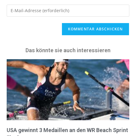
A
l
t
e
Das könnte sie auch interessieren
r
n
a
t
i
v
e
:
USA gewinnt 3 Medaillen an den WR Beach Sprint