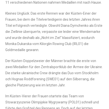
11 verschiedenen Nationen nahmen Medaillen mit nach Hause.
Kleines Unglück: Das erste Rennen war der Küsten-Einer der
Frauen, bei dem die Titelverteidigerin des letzten Jahres ihren
Titel erfolgreich verteidigte. Obwohl Diana Dymchenko als Erste
die Ziellinie überquerte, verpasste sie leider eine Wendemarke
und wurde deshalb als „Nicht im Ziel“ klassifiziert, wodurch
Monika Dukarska vom Kilorglin Rowing Club (IRL01) die
Goldmedaille gewann.
Der Küsten-Doppelzweier der Männer brachte die erste von
zwei Medaillen für den Zentralsportklub der Armee der Ukraine.
Die starke ukrainische Crew drängte das Duo vom Stockholm
och Hognas Roddforening (SWE01) auf den Silberrang, die
gleiche Platzierung wie im letzten Jahr.
Im Küsten-Vierer der Frauen startete das Team von
Stowarzyszenie Olimpijskie Wygrywamy (POL01) schnell und
führte den Großteil des Rennens an. Doch auf der letzten