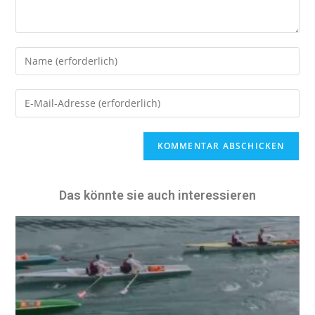
A
l
t
e
Das könnte sie auch interessieren
r
n
a
t
i
v