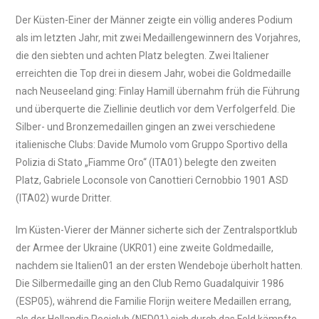
Der Küsten-Einer der Männer zeigte ein völlig anderes Podium
als im letzten Jahr, mit zwei Medaillengewinnern des Vorjahres,
die den siebten und achten Platz belegten. Zwei Italiener
erreichten die Top drei in diesem Jahr, wobei die Goldmedaille
nach Neuseeland ging: Finlay Hamill übernahm früh die Führung
und überquerte die Ziellinie deutlich vor dem Verfolgerfeld. Die
Silber- und Bronzemedaillen gingen an zwei verschiedene
italienische Clubs: Davide Mumolo vom Gruppo Sportivo della
Polizia di Stato „Fiamme Oro“ (ITA01) belegte den zweiten
Platz, Gabriele Loconsole von Canottieri Cernobbio 1901 ASD
(ITA02) wurde Dritter.
Im Küsten-Vierer der Männer sicherte sich der Zentralsportklub
der Armee der Ukraine (UKR01) eine zweite Goldmedaille,
nachdem sie Italien01 an der ersten Wendeboje überholt hatten.
Die Silbermedaille ging an den Club Remo Guadalquivir 1986
(ESP05), während die Familie Florijn weitere Medaillen errang,
als der Hollandia Roeiclub (NED01) sich durch das Feld kämpfte