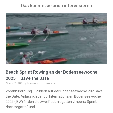
e
Das könnte sie auch interessieren
r
n
a
t
i
v
e
:
Beach Sprint Rowing an der Bodenseewoche
2025 – Save the Date
März 7, 2025
Keine Kommentare
Vorankündigung – Rudern auf der Bodenseewoche 202 Save
the Date: Anlässlich der 60. Internationalen Bodenseewoche
2025 (IBW) finden die zwei Ruderregatten „Imperia Sprint,
Nachtregatta“ und