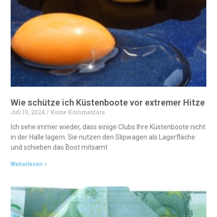
a
t
i
v
e
:
Wie schütze ich Küstenboote vor extremer Hitze
Juli 19, 2024
Keine Kommentare
Ich sehe immer wieder, dass einige Clubs Ihre Küstenboote nicht
in der Halle lagern. Sie nutzen den Slipwagen als Lagerfläche
und schieben das Boot mitsamt
Weiterlesen »