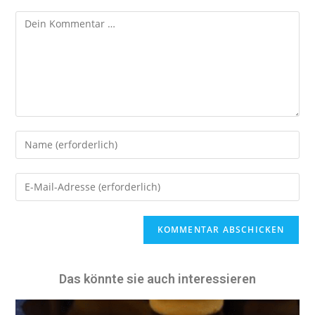
A
l
t
e
Das könnte sie auch interessieren
r
n