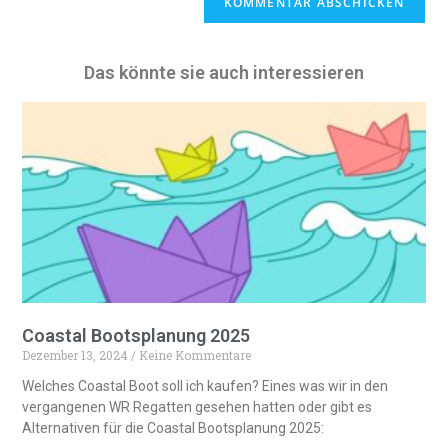
l
t
e
Das könnte sie auch interessieren
r
n
a
t
i
v
e
:
Coastal Bootsplanung 2025
Dezember 13, 2024
Keine Kommentare
Welches Coastal Boot soll ich kaufen? Eines was wir in den
vergangenen WR Regatten gesehen hatten oder gibt es
Alternativen für die Coastal Bootsplanung 2025: