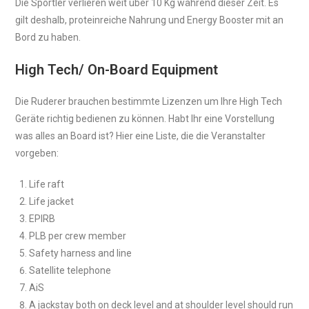
Die Sportler verlieren weit über 10 Kg während dieser Zeit. Es
gilt deshalb, proteinreiche Nahrung und Energy Booster mit an
Bord zu haben.
High Tech/ On-Board Equipment
Die Ruderer brauchen bestimmte Lizenzen um Ihre High Tech
Geräte richtig bedienen zu können. Habt Ihr eine Vorstellung
was alles an Board ist? Hier eine Liste, die die Veranstalter
vorgeben:
Life raft
Life jacket
EPIRB
PLB per crew member
Safety harness and line
Satellite telephone
AiS
A jackstay both on deck level and at shoulder level should run