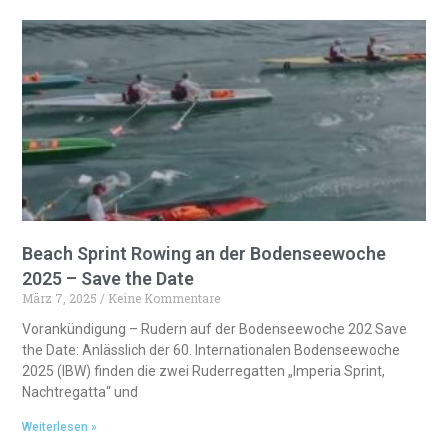
r
n
a
t
i
v
e
:
Beach Sprint Rowing an der Bodenseewoche
2025 – Save the Date
März 7, 2025
Keine Kommentare
Vorankündigung – Rudern auf der Bodenseewoche 202 Save
the Date: Anlässlich der 60. Internationalen Bodenseewoche
2025 (IBW) finden die zwei Ruderregatten „Imperia Sprint,
Nachtregatta“ und
Weiterlesen »