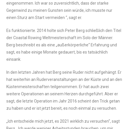
eingenommen. Ich war so zuversichtlich, dass der starke
Gegenwind zu meinen Gunsten sein würde, ich musste nur
einen Sturz am Start vermeiden “, sagt er.
Es funktionierte. 2014 holte sich Peter Berg schließlich den Titel
der Coastal Rowing Weltmeisterschaft im Solo der Männer.
Berg beschreibt es als eine „außerkörperliche“ Erfahrung und
sagt, es habe einige Monate gedauert, bis es tatsächlich
einsank.
In den letzten Jahren hat Berg seine Ruder nicht aufgehängt. Er
hat weiterhin an Ruderveranstaltungen an der Küste und an den
Küstenmeisterschaften teilgenommen. Er hat auch zwei
weitere Operationen an seinem Herzen durchgeführt. Aber er
sagt, die letzte Operation im Jahr 2016 scheint den Trick getan
zu haben und er ist jetzt bereit, es noch einmal zu versuchen.
„Ich entscheide mich jetzt, es 2021 wirklich zu versuchen“, sagt
Berg. „Ich werde weniger Arbeitsstunden brauchen, um mir