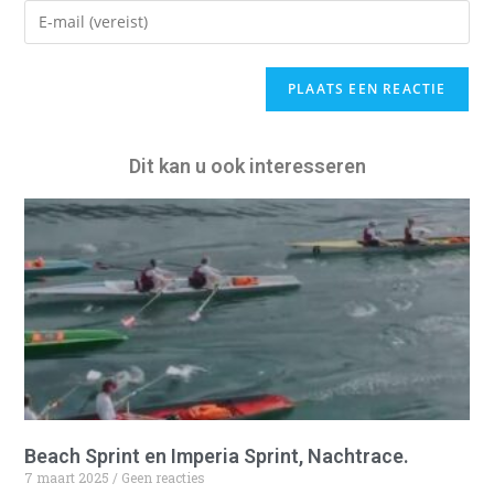
A
l
t
e
Dit kan u ook interesseren
r
n
a
t
i
v
e
:
Beach Sprint en Imperia Sprint, Nachtrace.
7 maart 2025
Geen reacties