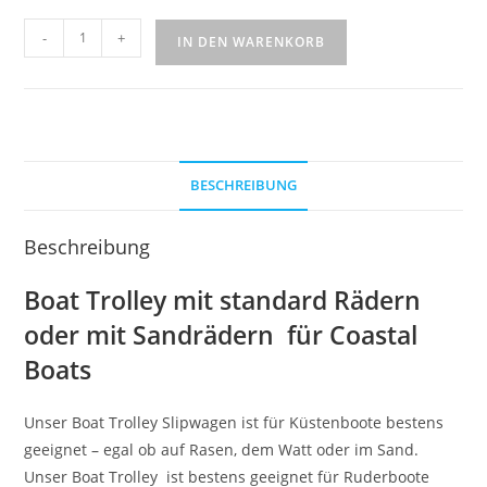
-
+
IN DEN WARENKORB
A
l
t
e
BESCHREIBUNG
r
n
a
Beschreibung
t
Boat Trolley mit standard Rädern
i
v
oder mit Sandrädern für Coastal
e
Boats
:
Unser Boat Trolley Slipwagen ist für Küstenboote bestens
geeignet – egal ob auf Rasen, dem Watt oder im Sand.
Unser Boat Trolley ist bestens geeignet für Ruderboote