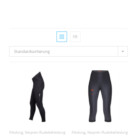
Standardsortierung
Kleidung
,
Neopren-Ruderbekleidung
Kleidung
,
Neopren-Ruderbekleidung