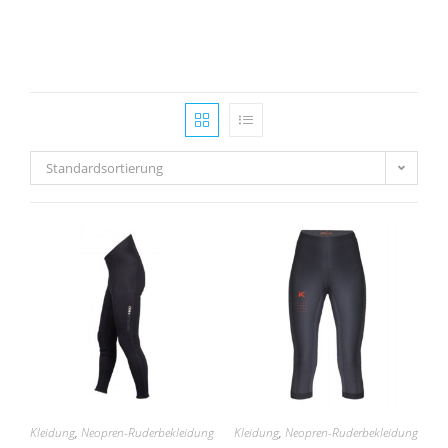
Standardsortierung
Kleidung
,
Neopren-Ruderbekleidung
Kleidung
,
Neopren-Ruderbekleidung