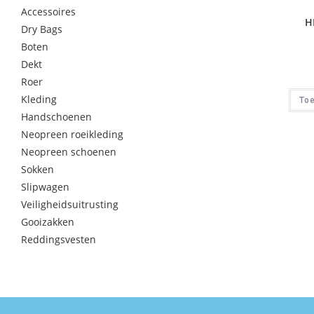
Accessoires
H
Dry Bags
Boten
Dekt
Roer
Kleding
To
Handschoenen
Neopreen roeikleding
Neopreen schoenen
Sokken
Slipwagen
Veiligheidsuitrusting
Gooizakken
Reddingsvesten