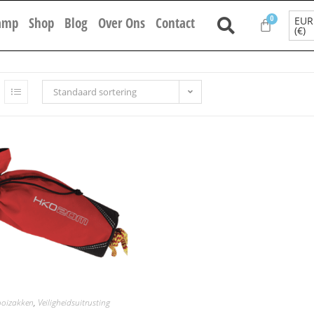
EUR
amp
Shop
Blog
Over Ons
Contact
(€)
Standaard sortering
oizakken
,
Veiligheidsuitrusting