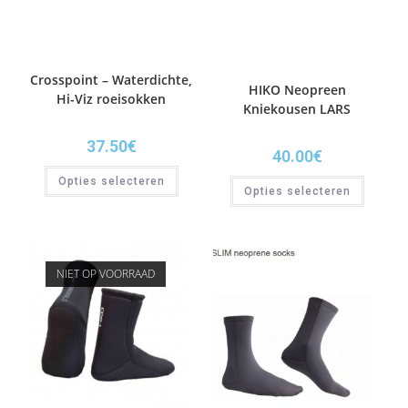
Crosspoint – Waterdichte,
HIKO Neopreen
Hi-Viz roeisokken
Kniekousen LARS
37.50
€
40.00
€
Opties selecteren
Opties selecteren
NIET OP VOORRAAD