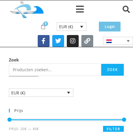
EUR (€)
Login
Zoek
ZOEK
EUR (€)
Prijs
PRIJS:
20€
—
40€
FILTER