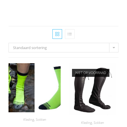
Standaard sortering
NIET OP VOORRAAD
Kleding
,
Sokken
Kleding
,
Sokken