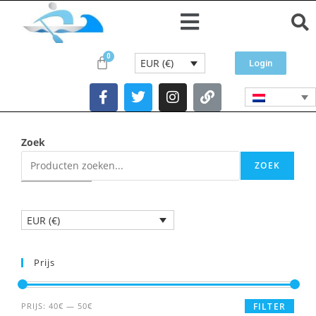
EUR (€)
Login
Zoek
ZOEK
EUR (€)
Prijs
PRIJS:
40€
—
50€
FILTER