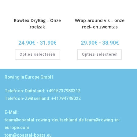
Rowtex DryBag – Onze
Wrap-around vis – onze
roeizak
roei- en zwemtas
24.90
€
-
31.90
€
29.90
€
-
38.90
€
Opties selecteren
Opties selecteren
Rowing in Europe GmbH
Telefoon-Duitsland: +4915737980312
Telefoon-Zwitserland: +41794748022
E-Mail:
team@coastal-rowing-deutschland.de
team@rowing-in-
europe.com
tom@coastal-boats.eu