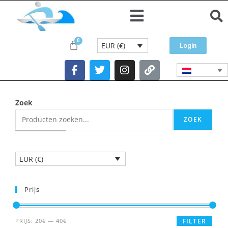
EUR (€)
Login
Zoek
ZOEK
EUR (€)
Prijs
PRIJS:
20€
—
40€
FILTER