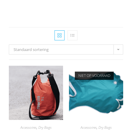
Standaard sortering
NIET OP VOORRAAD
Accessoires
,
Dry Bags
Accessoires
,
Dry Bags